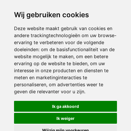
directieikcpalet@siko.nl
Wij gebruiken cookies
ONDERDEEL VAN
Deze website maakt gebruik van cookies en
andere trackingtechnologieën om uw browse-
ervaring te verbeteren voor de volgende
doeleinden:
om de basisfunctionaliteit van de
website mogelijk te maken
,
om een betere
ervaring op de website te bieden
,
om uw
interesse in onze producten en diensten te
© 2026 IKC ’t Palet | Alle rechten voorbehouden
meten en marketinginteracties te
personaliseren
,
om advertenties weer te
Privacy policy
|
Disclaimer
|
Klachtenregeling
|
RSIN en Anbi
|
Cookie
geven die relevanter voor u zijn
.
voorkeuren
Crealisatie
The MindOffice
Ik ga akkoord
Ik weiger
Wijzig mijn voorkeuren