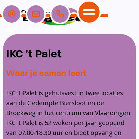
Login
E-mail
Bellen
Menu
School
Ouders
Opvang
Communicatie
IKC 't Palet
Home
School
Ons onderwijs
Nieuwe ouders
Dagopvang
Schoolpraat app
Waar je samen leert
Ouders
Ons team
Overblijf
Peuterspeelzaal
Opvang
Schoolgids
Ouderraad
Buitenschoolse opvang
IKC 't Palet is gehuisvest in twee locaties
Communicatie
aan de Gedempte Biersloot en de
Leerlingenzorg
Medezeggenschapsraad
Broekweg in het centrum van Vlaardingen.
Contact
Privacy
Klachtenregeling
IKC 't Palet is 52 weken per jaar geopend
Vakanties en lesvrije dagen
van 07.00-18.30 uur en biedt opvang en