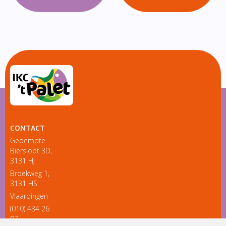
CONTACT
Gedempte
Biersloot 3D,
3131 HJ
Broekweg 1,
3131 HS
Vlaardingen
(010) 434 26
97