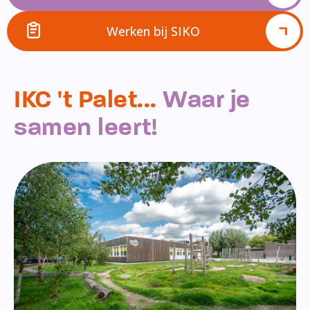
Werken bij SIKO
IKC 't Palet...
Waar je
samen leert!