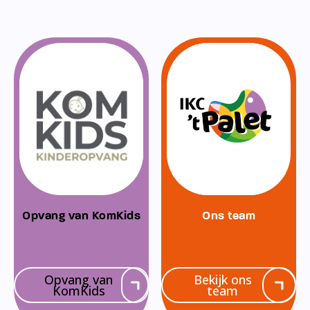
Opvang van KomKids
Ons team
Opvang van
Bekijk ons
KomKids
team