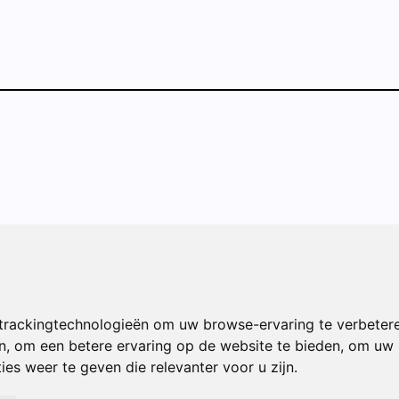
iersloot 3D,
trackingtechnologieën om uw browse-ervaring te verbeter
, 3131 HS
n
,
om een betere ervaring op de website te bieden
,
om uw i
es weer te geven die relevanter voor u zijn
.
6 97
alet@siko.nl