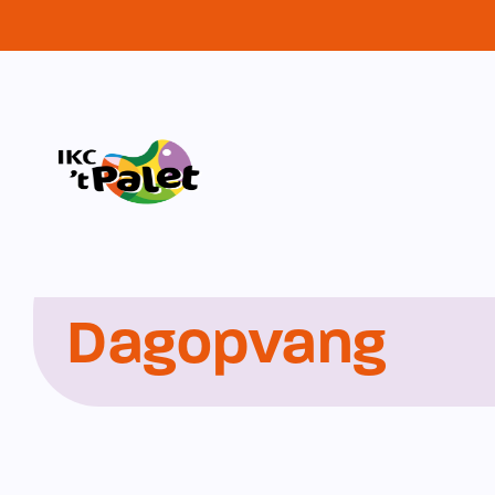
Home
-
Dagopvang
Dagopvang