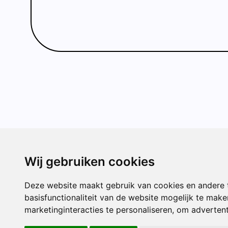
CONTACT
Wij gebruiken cookies
Gedempte B
3131 HJ
Deze website maakt gebruik van cookies en andere 
Broekweg 1
basisfunctionaliteit van de website mogelijk te make
Vlaardingen
marketinginteracties te personaliseren
,
om advertenti
(010) 434 2
directieikcp