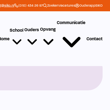
et@siko.nl
(010) 434 26 97
Zoeken
Vacatures
Ouderapp
SIKO
Communicatie
Opvang
Ouders
School
Home
Contact