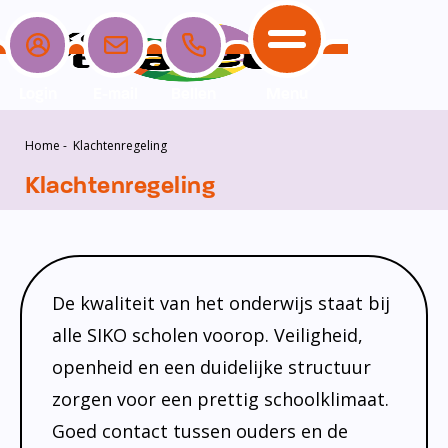
Login
E-mail
Bellen
Menu
Home
-
Klachtenregeling
School
Ouders
Opvang
Communicatie
Home
Klachtenregeling
School
Ons onderwijs
Nieuwe ouders
Dagopvang
Schoolpraat app
Ouders
Ons team
Overblijf
Peuterspeelzaal
Opvang
Schoolgids
Ouderraad
Buitenschoolse opvang
De kwaliteit van het onderwijs staat bij
Communicatie
Leerlingenzorg
Medezeggenschapsraad
alle SIKO scholen voorop. Veiligheid,
Contact
openheid en een duidelijke structuur
Privacy
Klachtenregeling
zorgen voor een prettig schoolklimaat.
Vakanties en lesvrije dagen
Goed contact tussen ouders en de