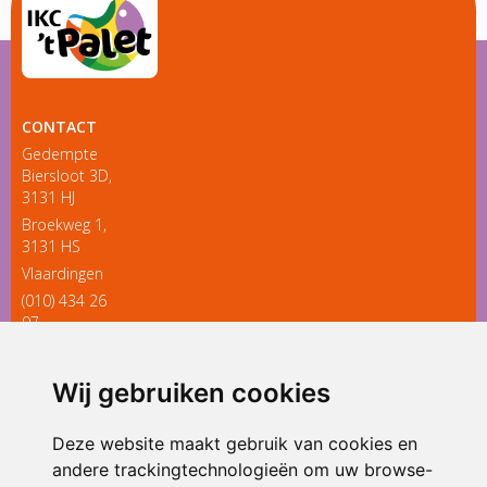
CONTACT
Gedempte
Biersloot 3D,
3131 HJ
Broekweg 1,
3131 HS
Vlaardingen
(010) 434 26
97
directieikcpalet@siko.nl
Wij gebruiken cookies
ONDERDEEL VAN
Deze website maakt gebruik van cookies en
andere trackingtechnologieën om uw browse-