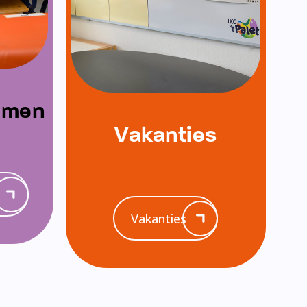
emen
Vakanties
Vakanties