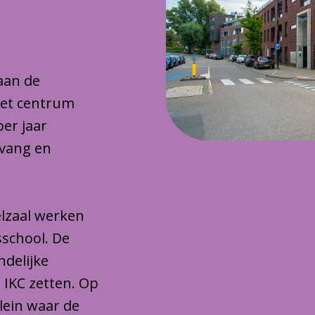
 aan de
het centrum
per jaar
pvang en
lzaal werken
sschool. De
ndelijke
 IKC zetten. Op
plein waar de