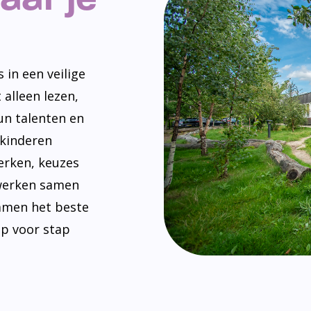
 in een veilige
 alleen lezen,
un talenten en
 kinderen
erken, keuzes
werken samen
amen het beste
ap voor stap