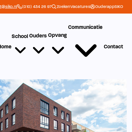
et@siko.nl
(010) 434 26 97
Zoeken
Vacatures
Ouderapp
SIKO
Communicatie
Opvang
Ouders
School
Home
Contact