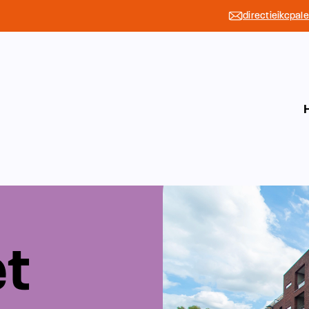
directieikcpal
et