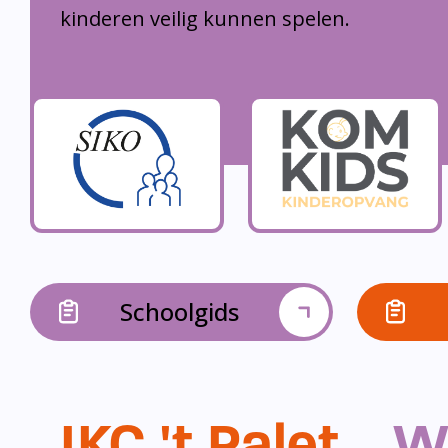
kinderen veilig kunnen spelen.
Schoolgids
IKC 't Palet...
W