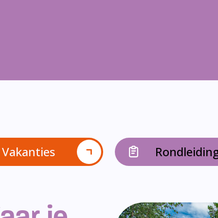
Vakanties
Rondleidin
aar je