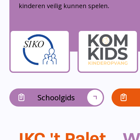
kinderen veilig kunnen spelen.
Schoolgids
IKC 't Palet...
W