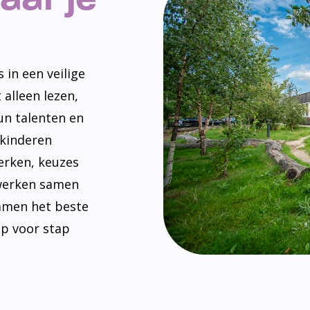
 in een veilige
 alleen lezen,
un talenten en
 kinderen
erken, keuzes
werken samen
amen het beste
ap voor stap