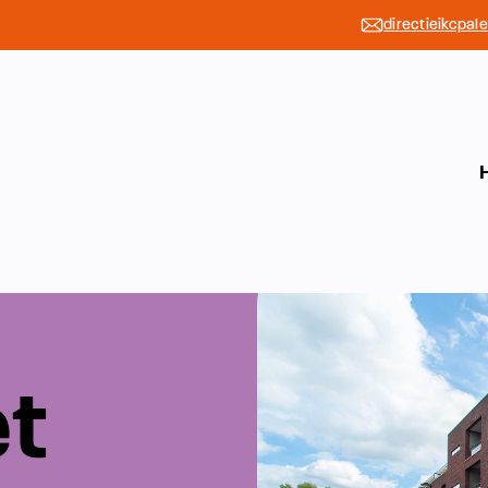
directieikcpal
et