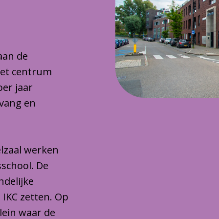
 aan de
het centrum
per jaar
pvang en
lzaal werken
sschool. De
ndelijke
 IKC zetten. Op
plein waar de