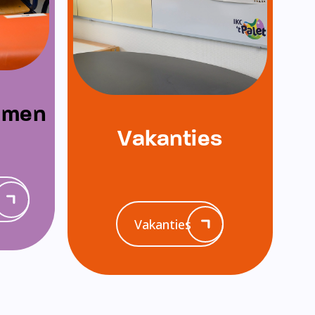
emen
Vakanties
Vakanties