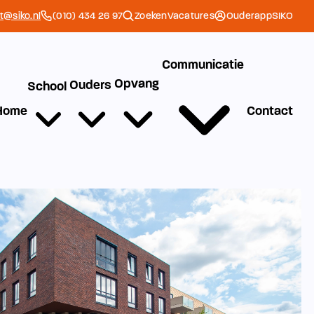
et@siko.nl
(010) 434 26 97
Zoeken
Vacatures
Ouderapp
SIKO
Communicatie
Opvang
Ouders
School
Home
Contact