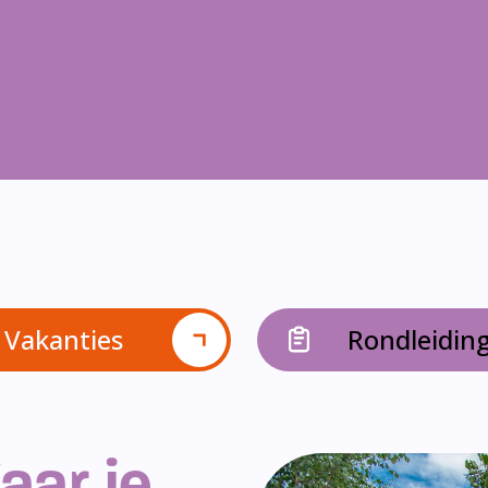
Vakanties
Rondleidin
aar je