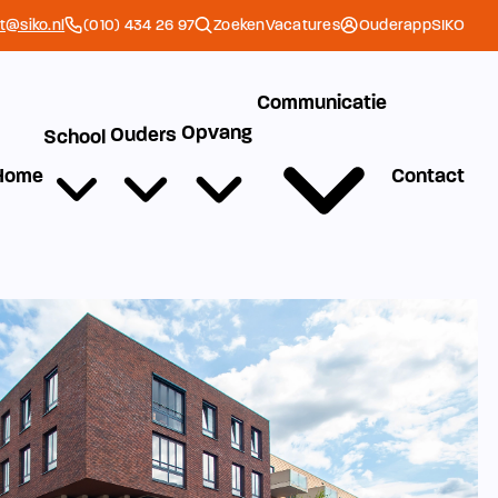
et@siko.nl
(010) 434 26 97
Zoeken
Vacatures
Ouderapp
SIKO
Communicatie
Opvang
Ouders
School
Home
Contact