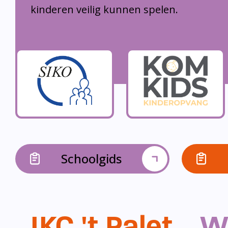
kinderen veilig kunnen spelen.
Schoolgids
IKC 't Palet...
W