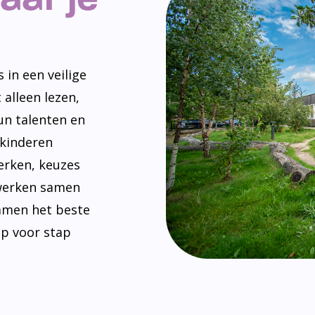
 in een veilige
 alleen lezen,
un talenten en
 kinderen
erken, keuzes
werken samen
amen het beste
ap voor stap