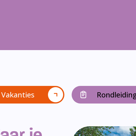
Vakanties
Rondleidin
aar je