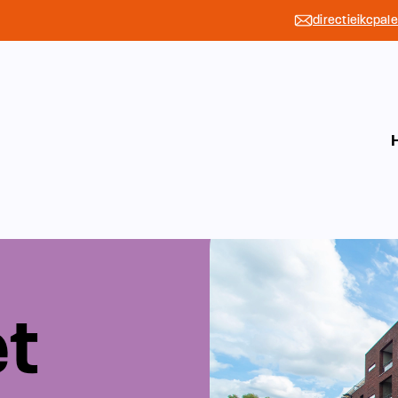
directieikcpal
et