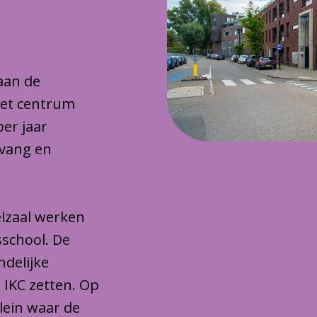
 aan de
het centrum
per jaar
pvang en
lzaal werken
sschool. De
ndelijke
 IKC zetten. Op
plein waar de