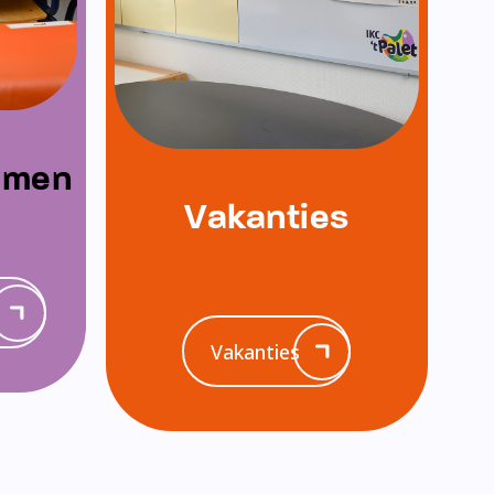
emen
Vakanties
Vakanties