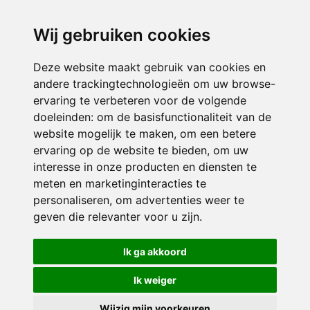
directieikcpalet@siko.nl
Wij gebruiken cookies
ONDERDEEL VAN
Deze website maakt gebruik van cookies en
andere trackingtechnologieën om uw browse-
ervaring te verbeteren voor de volgende
doeleinden:
om de basisfunctionaliteit van de
website mogelijk te maken
,
om een betere
ervaring op de website te bieden
,
om uw
interesse in onze producten en diensten te
© 2026 IKC ’t Palet | Alle rechten voorbehouden
meten en marketinginteracties te
personaliseren
,
om advertenties weer te
Privacy policy
|
Disclaimer
|
Klachtenregeling
|
RSIN en Anbi
|
Cookie
geven die relevanter voor u zijn
.
voorkeuren
Crealisatie
The MindOffice
Ik ga akkoord
Ik weiger
Wijzig mijn voorkeuren