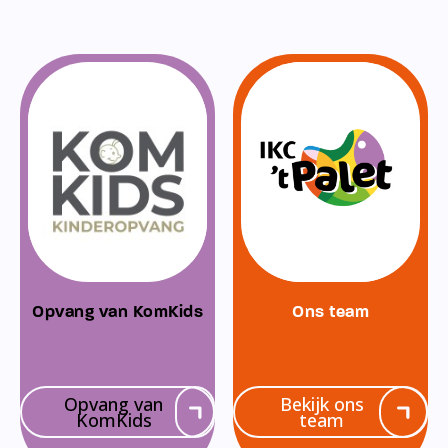
Opvang van KomKids
Ons team
Opvang van
Bekijk ons
KomKids
team