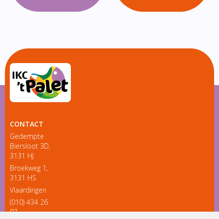
CONTACT
Gedempte
Biersloot 3D,
3131 HJ
Broekweg 1,
3131 HS
Vlaardingen
(010) 434 26
97