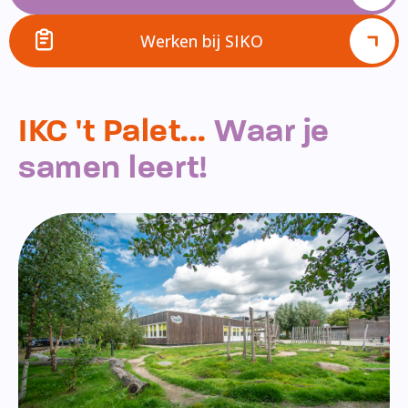
Werken bij SIKO
IKC 't Palet...
Waar je
samen leert!