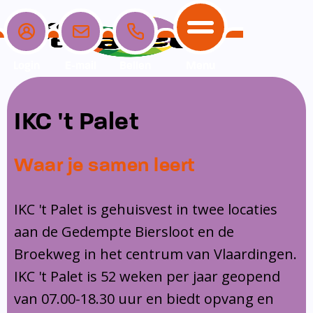
Login
E-mail
Bellen
Menu
School
Ouders
Opvang
Communicatie
IKC 't Palet
Home
School
Ons onderwijs
Nieuwe ouders
Dagopvang
Schoolpraat app
Waar je samen leert
Ouders
Ons team
Overblijf
Peuterspeelzaal
Opvang
Schoolgids
Ouderraad
Buitenschoolse opvang
IKC 't Palet is gehuisvest in twee locaties
Communicatie
aan de Gedempte Biersloot en de
Leerlingenzorg
Medezeggenschapsraad
Broekweg in het centrum van Vlaardingen.
Contact
Privacy
Klachtenregeling
IKC 't Palet is 52 weken per jaar geopend
Vakanties en lesvrije dagen
van 07.00-18.30 uur en biedt opvang en