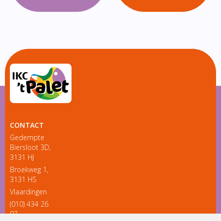
CONTACT
Gedempte
Biersloot 3D,
3131 HJ
Broekweg 1,
3131 HS
Vlaardingen
(010) 434 26
97