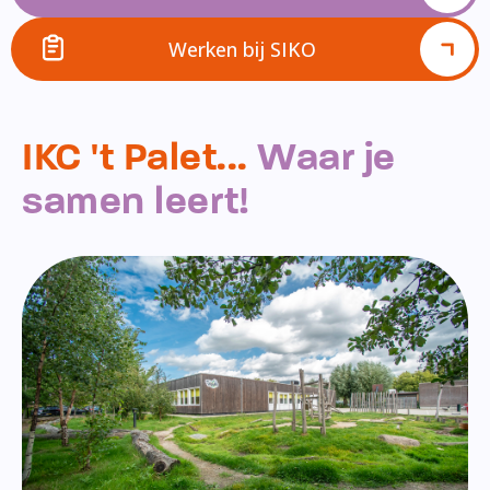
Werken bij SIKO
IKC 't Palet...
Waar je
samen leert!