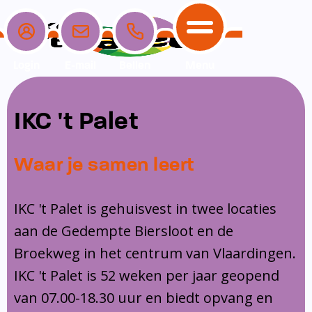
Login
E-mail
Bellen
Menu
School
Ouders
Opvang
Communicatie
IKC 't Palet
Home
School
Ons onderwijs
Nieuwe ouders
Dagopvang
Schoolpraat app
Waar je samen leert
Ouders
Ons team
Overblijf
Peuterspeelzaal
Opvang
Schoolgids
Ouderraad
Buitenschoolse opvang
IKC 't Palet is gehuisvest in twee locaties
Communicatie
aan de Gedempte Biersloot en de
Leerlingenzorg
Medezeggenschapsraad
Broekweg in het centrum van Vlaardingen.
Contact
Privacy
Klachtenregeling
IKC 't Palet is 52 weken per jaar geopend
Vakanties en lesvrije dagen
van 07.00-18.30 uur en biedt opvang en