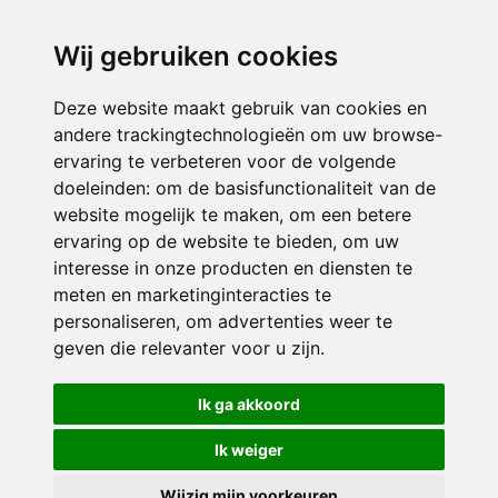
directieikcpalet@siko.nl
Wij gebruiken cookies
ONDERDEEL VAN
Deze website maakt gebruik van cookies en
andere trackingtechnologieën om uw browse-
ervaring te verbeteren voor de volgende
doeleinden:
om de basisfunctionaliteit van de
website mogelijk te maken
,
om een betere
ervaring op de website te bieden
,
om uw
interesse in onze producten en diensten te
© 2026 IKC ’t Palet | Alle rechten voorbehouden
meten en marketinginteracties te
personaliseren
,
om advertenties weer te
Privacy policy
|
Disclaimer
|
Klachtenregeling
|
RSIN en Anbi
|
Cookie
geven die relevanter voor u zijn
.
voorkeuren
Crealisatie
The MindOffice
Ik ga akkoord
Ik weiger
Wijzig mijn voorkeuren