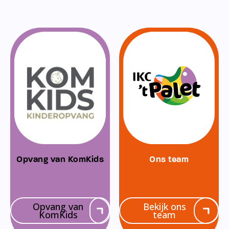
Opvang van KomKids
Ons team
Opvang van
Bekijk ons
KomKids
team