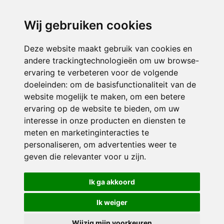
directieikcpalet@siko.nl
Wij gebruiken cookies
ONDERDEEL VAN
Deze website maakt gebruik van cookies en
andere trackingtechnologieën om uw browse-
ervaring te verbeteren voor de volgende
doeleinden:
om de basisfunctionaliteit van de
website mogelijk te maken
,
om een betere
ervaring op de website te bieden
,
om uw
interesse in onze producten en diensten te
© 2026 IKC ’t Palet | Alle rechten voorbehouden
meten en marketinginteracties te
personaliseren
,
om advertenties weer te
Privacy policy
|
Disclaimer
|
Klachtenregeling
|
RSIN en Anbi
|
Cookie
geven die relevanter voor u zijn
.
voorkeuren
Crealisatie
The MindOffice
Ik ga akkoord
Ik weiger
Wijzig mijn voorkeuren