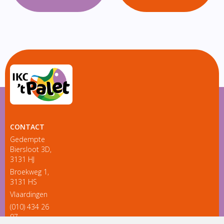
CONTACT
Gedempte
Biersloot 3D,
3131 HJ
Broekweg 1,
3131 HS
Vlaardingen
(010) 434 26
97