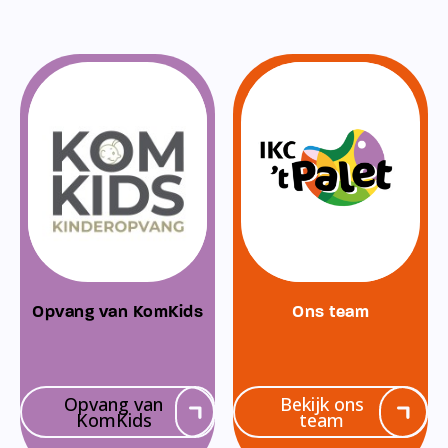
Opvang van KomKids
Ons team
Opvang van
Bekijk ons
KomKids
team