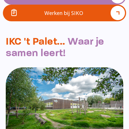
Werken bij SIKO
IKC 't Palet...
Waar je
samen leert!