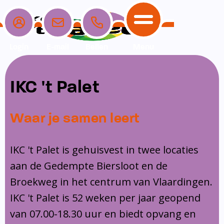
Login
E-mail
Bellen
Menu
School
Ouders
Opvang
Communicatie
IKC 't Palet
Home
School
Ons onderwijs
Nieuwe ouders
Dagopvang
Schoolpraat app
Waar je samen leert
Ouders
Ons team
Overblijf
Peuterspeelzaal
Opvang
Schoolgids
Ouderraad
Buitenschoolse opvang
IKC 't Palet is gehuisvest in twee locaties
Communicatie
aan de Gedempte Biersloot en de
Leerlingenzorg
Medezeggenschapsraad
Broekweg in het centrum van Vlaardingen.
Contact
Privacy
Klachtenregeling
IKC 't Palet is 52 weken per jaar geopend
Vakanties en lesvrije dagen
van 07.00-18.30 uur en biedt opvang en