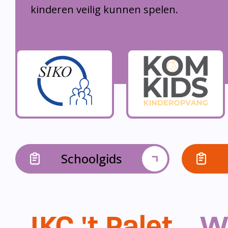
kinderen veilig kunnen spelen.
Schoolgids
IKC 't Palet...
W