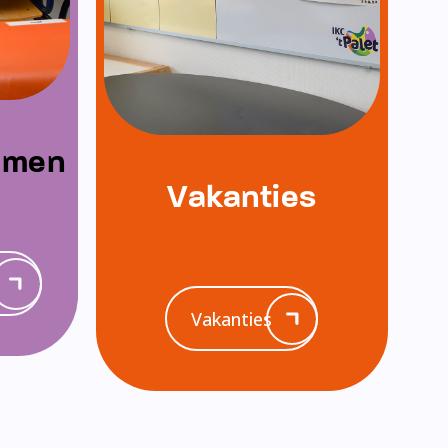
emen
Vakanties
Vakanties