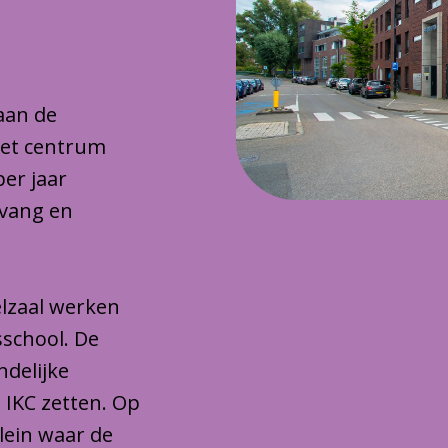
 aan de
het centrum
per jaar
pvang en
lzaal werken
sschool. De
ndelijke
 IKC zetten. Op
plein waar de