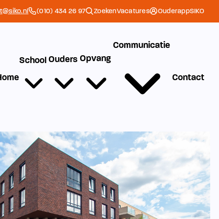
et@siko.nl
(010) 434 26 97
Zoeken
Vacatures
Ouderapp
SIKO
Communicatie
Opvang
Ouders
School
Home
Contact