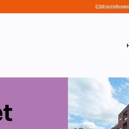
directieikcpal
et