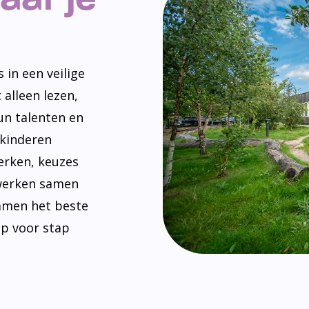
 in een veilige
 alleen lezen,
un talenten en
 kinderen
erken, keuzes
werken samen
amen het beste
ap voor stap