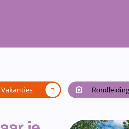
Vakanties
Rondleidin
aar je