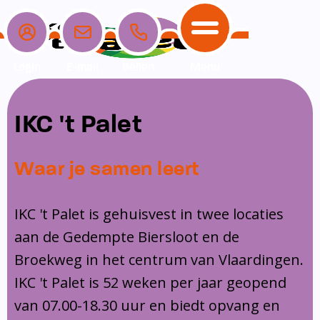
Login
E-mail
Bellen
Menu
School
Ouders
Opvang
Communicatie
IKC 't Palet
Home
School
Ons onderwijs
Nieuwe ouders
Dagopvang
Schoolpraat app
Waar je samen leert
Ouders
Ons team
Overblijf
Peuterspeelzaal
Opvang
Schoolgids
Ouderraad
Buitenschoolse opvang
IKC 't Palet is gehuisvest in twee locaties
Communicatie
aan de Gedempte Biersloot en de
Leerlingenzorg
Medezeggenschapsraad
Broekweg in het centrum van Vlaardingen.
Contact
Privacy
Klachtenregeling
IKC 't Palet is 52 weken per jaar geopend
Vakanties en lesvrije dagen
van 07.00-18.30 uur en biedt opvang en