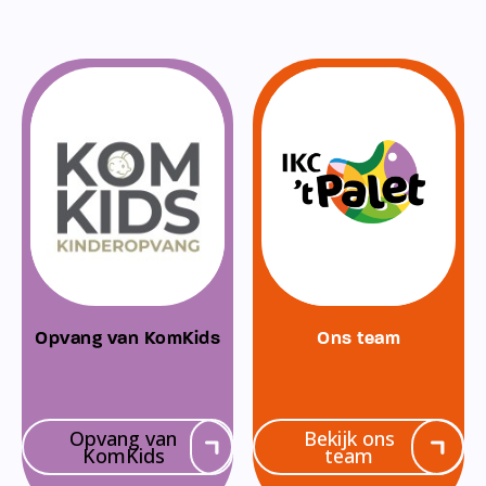
Opvang van KomKids
Ons team
Opvang van
Bekijk ons
KomKids
team