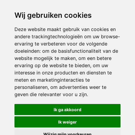
directieikcpalet@siko.nl
Wij gebruiken cookies
ONDERDEEL VAN
Deze website maakt gebruik van cookies en
andere trackingtechnologieën om uw browse-
ervaring te verbeteren voor de volgende
doeleinden:
om de basisfunctionaliteit van de
website mogelijk te maken
,
om een betere
ervaring op de website te bieden
,
om uw
interesse in onze producten en diensten te
© 2026 IKC ’t Palet | Alle rechten voorbehouden
meten en marketinginteracties te
personaliseren
,
om advertenties weer te
Privacy policy
|
Disclaimer
|
Klachtenregeling
|
RSIN en Anbi
|
Cookie
geven die relevanter voor u zijn
.
voorkeuren
Crealisatie
The MindOffice
Ik ga akkoord
Ik weiger
Wijzig mijn voorkeuren