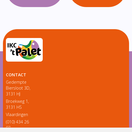
CONTACT
Gedempte
Biersloot 3D,
3131 HJ
Broekweg 1,
3131 HS
Vlaardingen
(010) 434 26
97