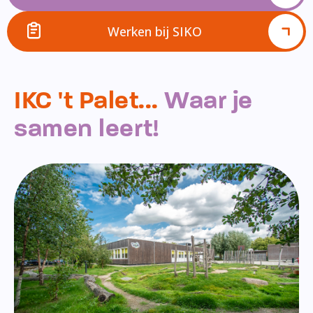
Werken bij SIKO
IKC 't Palet...
Waar je
samen leert!