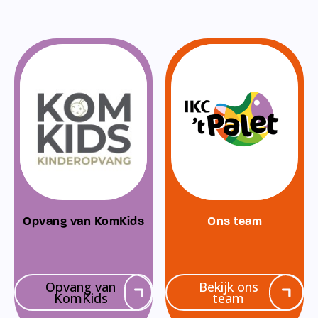
Opvang van KomKids
Ons team
Opvang van
Bekijk ons
KomKids
team