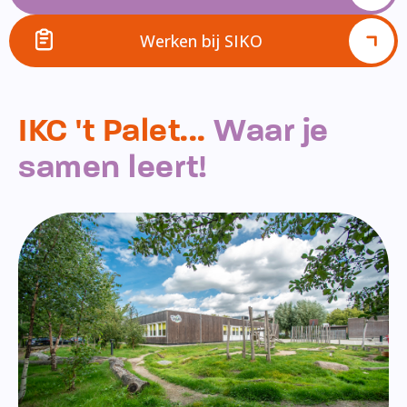
Werken bij SIKO
IKC 't Palet...
Waar je
samen leert!