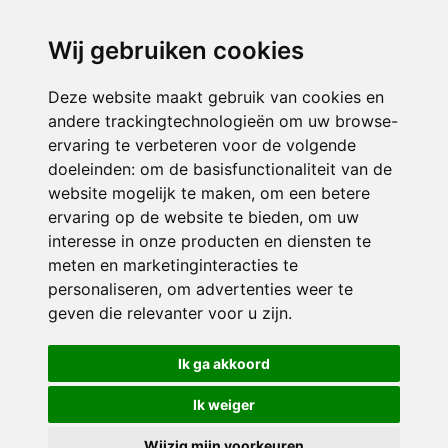
directieikcpalet@siko.nl
Wij gebruiken cookies
ONDERDEEL VAN
Deze website maakt gebruik van cookies en
andere trackingtechnologieën om uw browse-
ervaring te verbeteren voor de volgende
doeleinden:
om de basisfunctionaliteit van de
website mogelijk te maken
,
om een betere
ervaring op de website te bieden
,
om uw
interesse in onze producten en diensten te
© 2026 IKC ’t Palet | Alle rechten voorbehouden
meten en marketinginteracties te
personaliseren
,
om advertenties weer te
Privacy policy
|
Disclaimer
|
Klachtenregeling
|
RSIN en Anbi
|
Cookie
geven die relevanter voor u zijn
.
voorkeuren
Crealisatie
The MindOffice
Ik ga akkoord
Ik weiger
Wijzig mijn voorkeuren