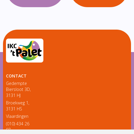
CONTACT
Gedempte
Biersloot 3D,
3131 HJ
Broekweg 1,
3131 HS
Vlaardingen
(010) 434 26
97