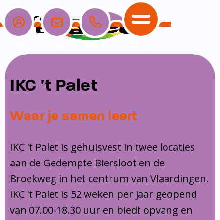
Login
E-mail
Bellen
Menu
School
Ouders
Opvang
Communicatie
IKC 't Palet
Home
School
Ons onderwijs
Nieuwe ouders
Dagopvang
Schoolpraat app
Waar je samen leert
Ouders
Ons team
Overblijf
Peuterspeelzaal
Opvang
Schoolgids
Ouderraad
Buitenschoolse opvang
IKC 't Palet is gehuisvest in twee locaties
Communicatie
aan de Gedempte Biersloot en de
Leerlingenzorg
Medezeggenschapsraad
Broekweg in het centrum van Vlaardingen.
Contact
Privacy
Klachtenregeling
IKC 't Palet is 52 weken per jaar geopend
Vakanties en lesvrije dagen
van 07.00-18.30 uur en biedt opvang en