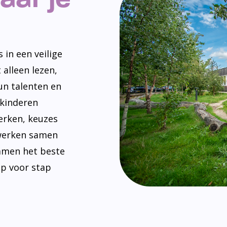
 in een veilige
 alleen lezen,
un talenten en
 kinderen
erken, keuzes
werken samen
amen het beste
ap voor stap