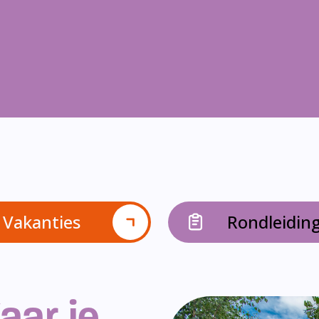
Vakanties
Rondleidin
aar je