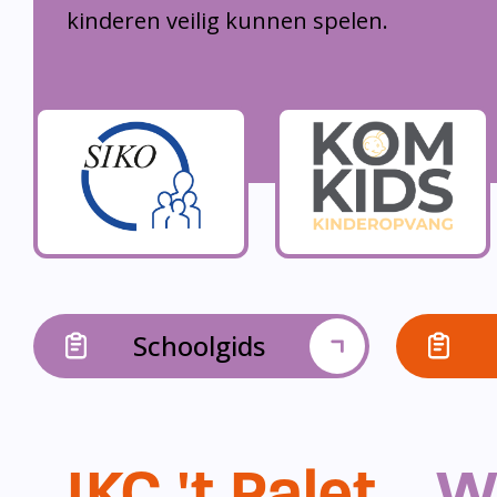
kinderen veilig kunnen spelen.
Schoolgids
IKC 't Palet...
W