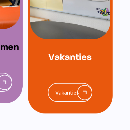
emen
Vakanties
Vakanties