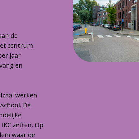
 aan de
het centrum
per jaar
pvang en
lzaal werken
sschool. De
ndelijke
 IKC zetten. Op
plein waar de