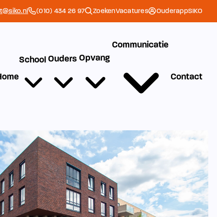
et@siko.nl
(010) 434 26 97
Zoeken
Vacatures
Ouderapp
SIKO
Communicatie
Opvang
Ouders
School
Home
Contact