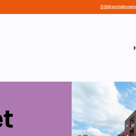
directieikcpal
et