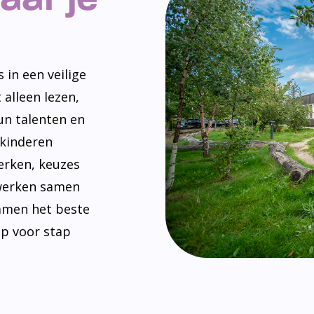
 in een veilige
 alleen lezen,
un talenten en
 kinderen
erken, keuzes
werken samen
amen het beste
ap voor stap