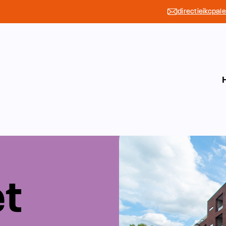
directieikcpal
et