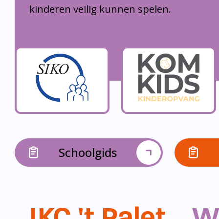
kinderen veilig kunnen spelen.
Schoolgids
IKC 't Palet...
W