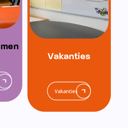
emen
Vakanties
Vakanties