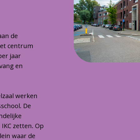
 aan de
het centrum
per jaar
pvang en
lzaal werken
sschool. De
ndelijke
 IKC zetten. Op
plein waar de