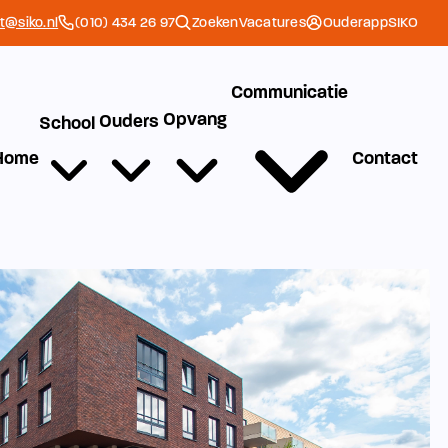
et@siko.nl
(010) 434 26 97
Zoeken
Vacatures
Ouderapp
SIKO
Communicatie
Opvang
Ouders
School
Home
Contact