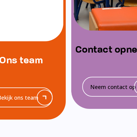
Contact opn
Ons team
Neem contact op
Bekijk ons team