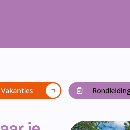
Vakanties
Rondleidin
aar je