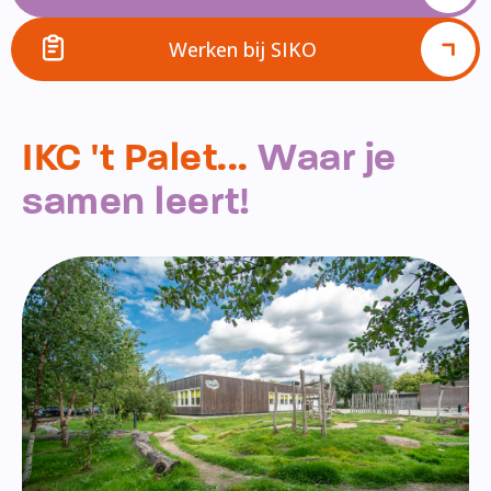
Werken bij SIKO
IKC 't Palet...
Waar je
samen leert!