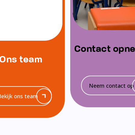
Contact opn
Ons team
Neem contact op
Bekijk ons team