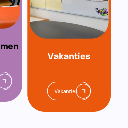
emen
Vakanties
Vakanties