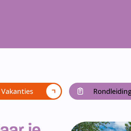
Vakanties
Rondleidin
aar je