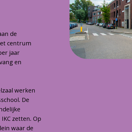
 aan de
het centrum
per jaar
pvang en
lzaal werken
sschool. De
ndelijke
 IKC zetten. Op
plein waar de