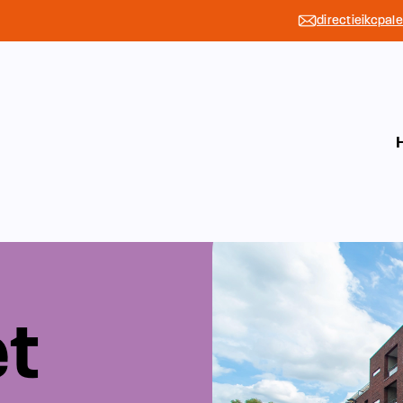
directieikcpal
et