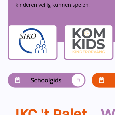
kinderen veilig kunnen spelen.
Schoolgids
IKC 't Palet...
W