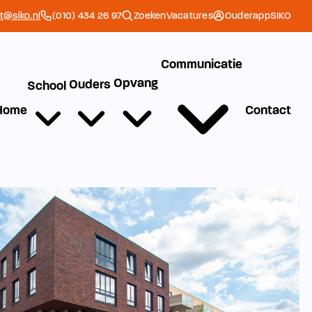
et@siko.nl
(010) 434 26 97
Zoeken
Vacatures
Ouderapp
SIKO
Communicatie
Opvang
Ouders
School
Home
Contact