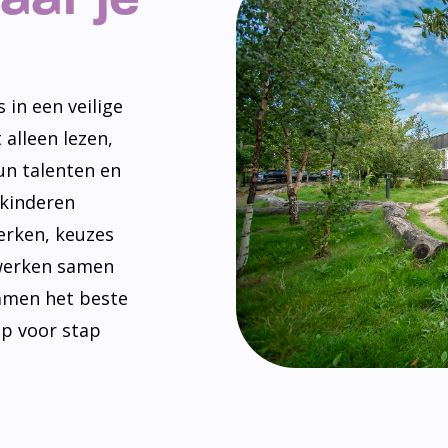
 in een veilige
 alleen lezen,
un talenten en
 kinderen
erken, keuzes
werken samen
amen het beste
ap voor stap