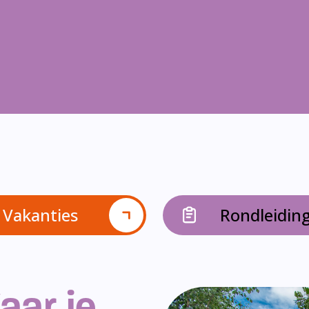
Vakanties
Rondleidin
aar je