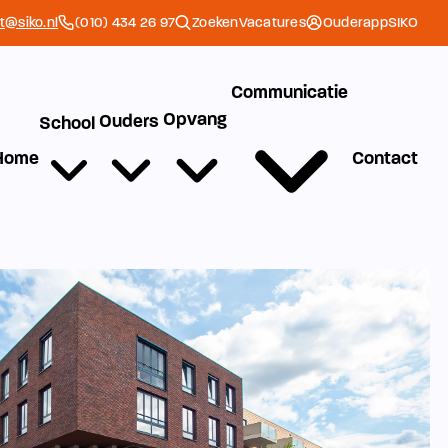
et@siko.nl
(010) 434 26 97
Zoeken
Vacatures
Ouderapp
SIKO
Communicatie
Opvang
Ouders
School
Home
Contact