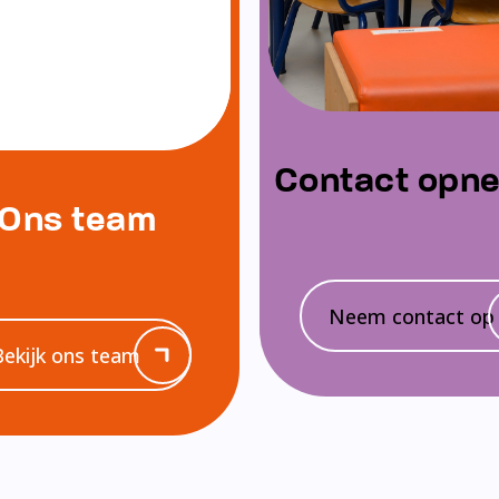
Contact opn
Ons team
Neem contact op
Bekijk ons team