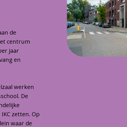
 aan de
het centrum
per jaar
pvang en
lzaal werken
sschool. De
ndelijke
 IKC zetten. Op
plein waar de