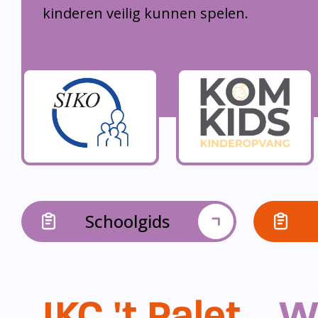
kinderen veilig kunnen spelen.
Schoolgids
IKC 't Palet...
W