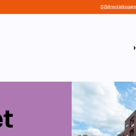
directieikcpal
et