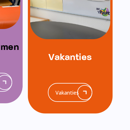
emen
Vakanties
Vakanties