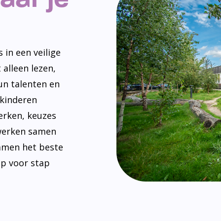
 in een veilige
 alleen lezen,
un talenten en
 kinderen
erken, keuzes
werken samen
amen het beste
ap voor stap