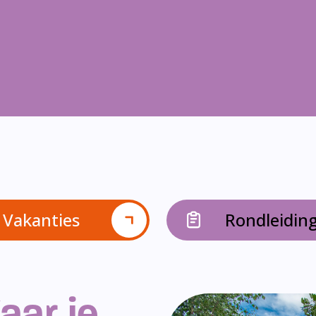
Vakanties
Rondleidin
aar je