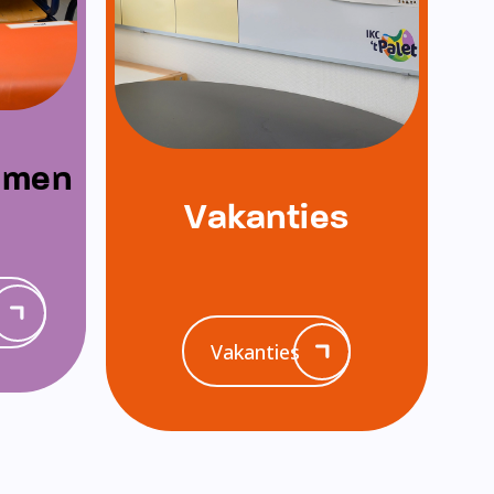
emen
Vakanties
Vakanties