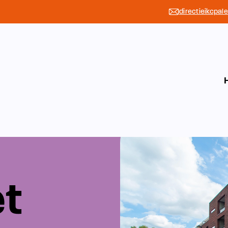
directieikcpal
et