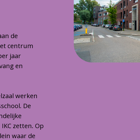
 aan de
het centrum
per jaar
pvang en
lzaal werken
sschool. De
ndelijke
 IKC zetten. Op
plein waar de