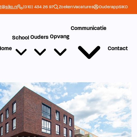
et@siko.nl
(010) 434 26 97
Zoeken
Vacatures
Ouderapp
SIKO
Communicatie
Opvang
Ouders
School
Home
Contact