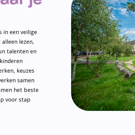
 in een veilige
 alleen lezen,
un talenten en
 kinderen
erken, keuzes
werken samen
amen het beste
ap voor stap