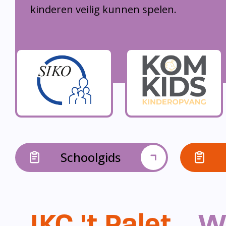
kinderen veilig kunnen spelen.
Schoolgids
IKC 't Palet...
W