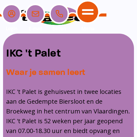
Login
E-mail
Bellen
Menu
School
Ouders
Opvang
Communicatie
IKC 't Palet
Home
School
Ons onderwijs
Nieuwe ouders
Dagopvang
Schoolpraat app
Waar je samen leert
Ouders
Ons team
Overblijf
Peuterspeelzaal
Opvang
Schoolgids
Ouderraad
Buitenschoolse opvang
IKC 't Palet is gehuisvest in twee locaties
Communicatie
aan de Gedempte Biersloot en de
Leerlingenzorg
Medezeggenschapsraad
Broekweg in het centrum van Vlaardingen.
Contact
Privacy
Klachtenregeling
IKC 't Palet is 52 weken per jaar geopend
Vakanties en lesvrije dagen
van 07.00-18.30 uur en biedt opvang en