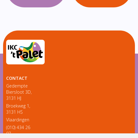
CONTACT
Gedempte
Biersloot 3D,
3131 HJ
Broekweg 1,
3131 HS
Vlaardingen
(010) 434 26
97