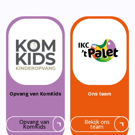
Opvang van KomKids
Ons team
Opvang van
Bekijk ons
KomKids
team