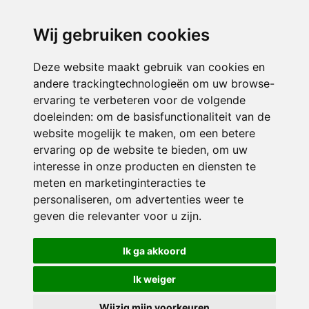
directieikcpalet@siko.nl
Wij gebruiken cookies
ONDERDEEL VAN
Deze website maakt gebruik van cookies en
andere trackingtechnologieën om uw browse-
ervaring te verbeteren voor de volgende
doeleinden:
om de basisfunctionaliteit van de
website mogelijk te maken
,
om een betere
ervaring op de website te bieden
,
om uw
interesse in onze producten en diensten te
© 2026 IKC ’t Palet | Alle rechten voorbehouden
meten en marketinginteracties te
personaliseren
,
om advertenties weer te
Privacy policy
|
Disclaimer
|
Klachtenregeling
|
RSIN en Anbi
|
Cookie
geven die relevanter voor u zijn
.
voorkeuren
Crealisatie
The MindOffice
Ik ga akkoord
Ik weiger
Wijzig mijn voorkeuren