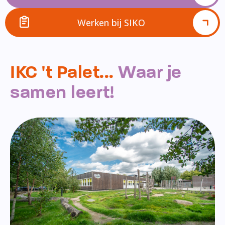
Werken bij SIKO
IKC 't Palet...
Waar je
samen leert!