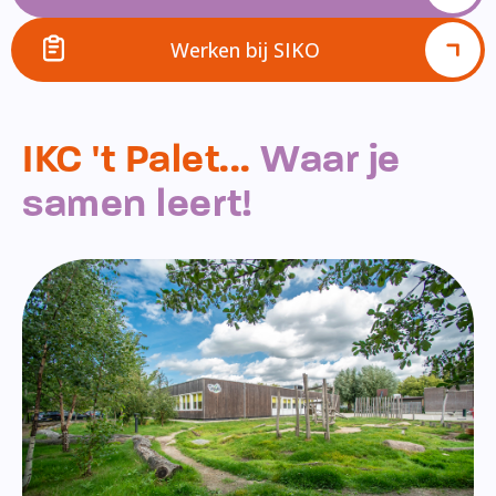
Werken bij SIKO
IKC 't Palet...
Waar je
samen leert!