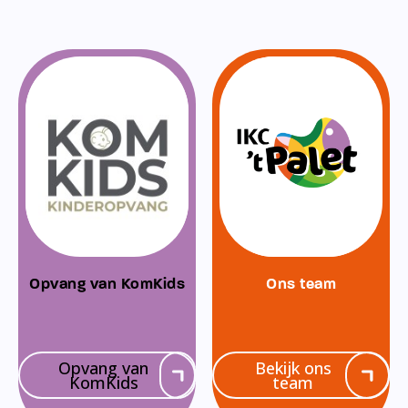
Opvang van KomKids
Ons team
Opvang van
Bekijk ons
KomKids
team