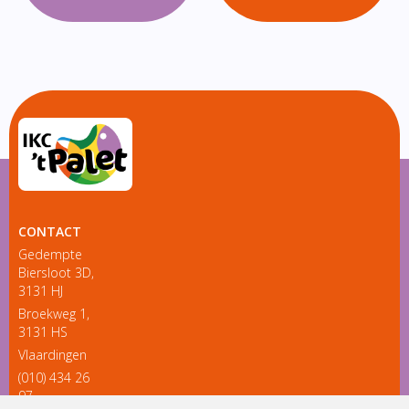
CONTACT
Gedempte
Biersloot 3D,
3131 HJ
Broekweg 1,
3131 HS
Vlaardingen
(010) 434 26
97