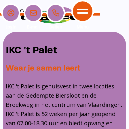
Login
E-mail
Bellen
Menu
School
Ouders
Opvang
Communicatie
IKC 't Palet
Home
School
Ons onderwijs
Nieuwe ouders
Dagopvang
Schoolpraat app
Waar je samen leert
Ouders
Ons team
Overblijf
Peuterspeelzaal
Opvang
Schoolgids
Ouderraad
Buitenschoolse opvang
IKC 't Palet is gehuisvest in twee locaties
Communicatie
aan de Gedempte Biersloot en de
Leerlingenzorg
Medezeggenschapsraad
Broekweg in het centrum van Vlaardingen.
Contact
Privacy
Klachtenregeling
IKC 't Palet is 52 weken per jaar geopend
Vakanties en lesvrije dagen
van 07.00-18.30 uur en biedt opvang en