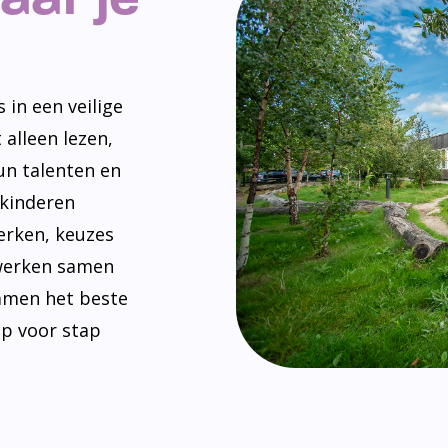
 in een veilige
 alleen lezen,
un talenten en
 kinderen
erken, keuzes
werken samen
amen het beste
ap voor stap