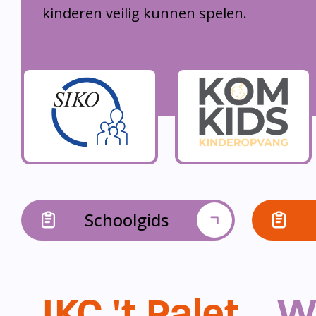
kinderen veilig kunnen spelen.
Schoolgids
IKC 't Palet...
W