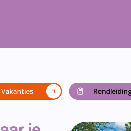
Vakanties
Rondleidin
aar je