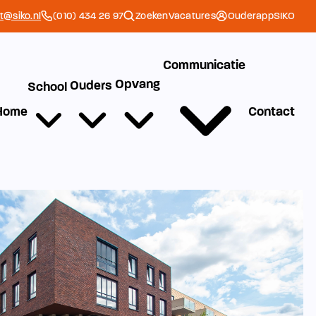
et@siko.nl
(010) 434 26 97
Zoeken
Vacatures
Ouderapp
SIKO
Communicatie
Opvang
Ouders
School
Home
Contact