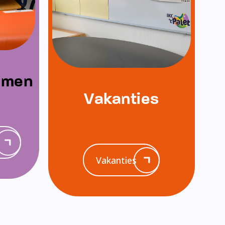
emen
Vakanties
Vakanties