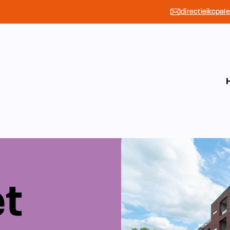
directieikcpal
et