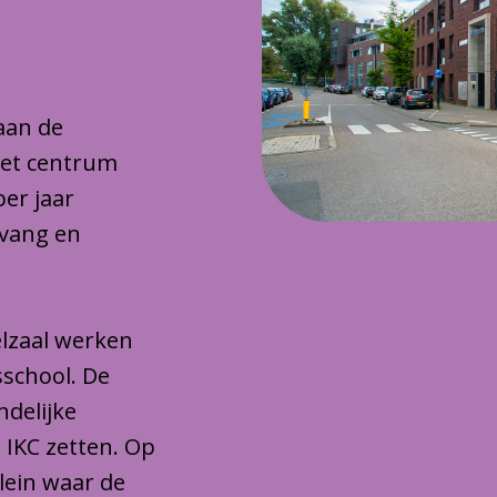
 aan de
het centrum
per jaar
pvang en
lzaal werken
sschool. De
ndelijke
 IKC zetten. Op
plein waar de